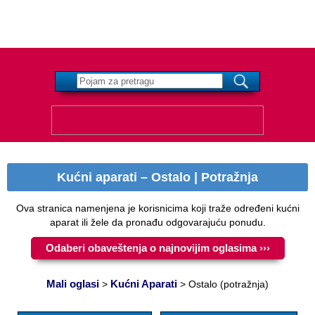
Kućni aparati – Ostalo | Potražnja
Ova stranica namenjena je korisnicima koji traže određeni kućni
aparat ili žele da pronađu odgovarajuću ponudu.
Odaberi obaveštenja o najnovijim oglasima ›››
Mali oglasi
Kućni Aparati
>
>
Ostalo (potražnja)