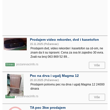
Prodajem video rekorder, dvd i kasetofon
15.11.2025 (Požarevac)
Prodajem dvd, video rekorder i kasetofon sa cd-om, ne
znam da li su ispravni. Cena za sva tri zajedno 30 evra.
Zvati na broj 063 869 52 89...
pozarevacinfo.rs
Оглас
Više
Pec na drva i ugalj Magma 12
20.10.2025 (Požarevac)
Prodajem polovnu pec na drva i ugalj Magma 12 24000
dinara
pozarevacinfo.rs
Оглас
Više
TA pec 3kw prodajem