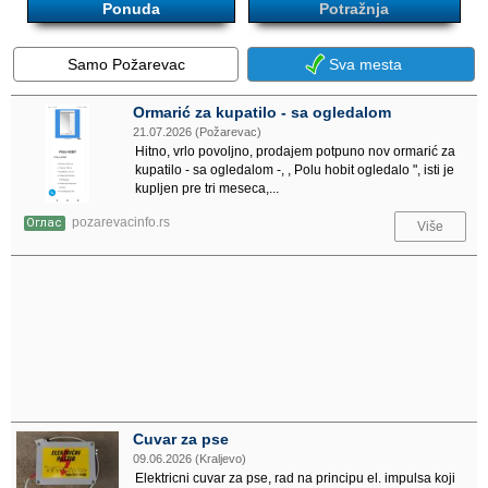
Ponuda
Potražnja
Samo Požarevac
Sva mesta
Ormarić za kupatilo - sa ogledalom
21.07.2026 (Požarevac)
Hitno, vrlo povoljno, prodajem potpuno nov ormarić za
kupatilo - sa ogledalom -, , Polu hobit ogledalo ", isti je
kupljen pre tri meseca,...
pozarevacinfo.rs
Оглас
Više
Cuvar za pse
09.06.2026 (Kraljevo)
Elektricni cuvar za pse, rad na principu el. impulsa koji