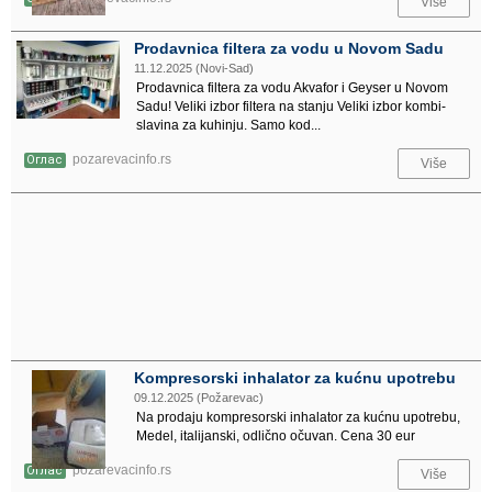
Više
Prodavnica filtera za vodu u Novom Sadu
11.12.2025 (Novi-Sad)
Prodavnica filtera za vodu Akvafor i Geyser u Novom
Sadu! Veliki izbor filtera na stanju Veliki izbor kombi-
slavina za kuhinju. Samo kod...
pozarevacinfo.rs
Оглас
Više
Kompresorski inhalator za kućnu upotrebu
09.12.2025 (Požarevac)
Na prodaju kompresorski inhalator za kućnu upotrebu,
Medel, italijanski, odlično očuvan. Cena 30 eur
pozarevacinfo.rs
Оглас
Više