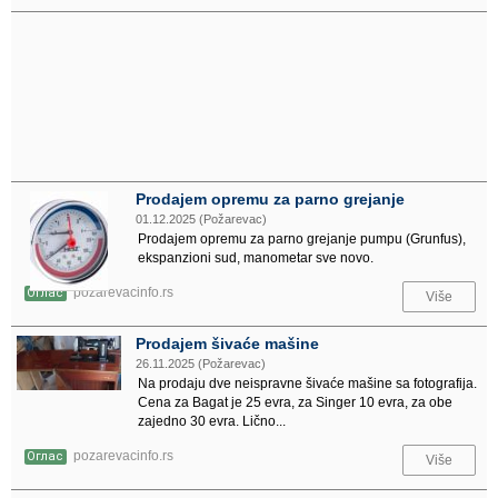
Prodajem opremu za parno grejanje
01.12.2025 (Požarevac)
Prodajem opremu za parno grejanje pumpu (Grunfus),
ekspanzioni sud, manometar sve novo.
pozarevacinfo.rs
Оглас
Više
Prodajem šivaće mašine
26.11.2025 (Požarevac)
Na prodaju dve neispravne šivaće mašine sa fotografija.
Cena za Bagat je 25 evra, za Singer 10 evra, za obe
zajedno 30 evra. Lično...
pozarevacinfo.rs
Оглас
Više