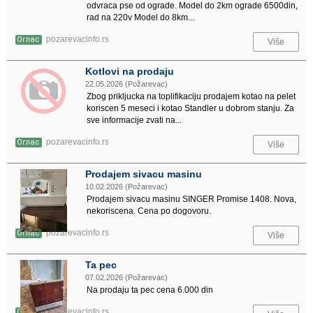
odvraca pse od ograde. Model do 2km ograde 6500din,
rad na 220v Model do 8km...
pozarevacinfo.rs
Оглас
Više
Kotlovi na prodaju
22.05.2026 (Požarevac)
Zbog prikljucka na toplifikaciju prodajem kotao na pelet
koriscen 5 meseci i kotao Standler u dobrom stanju. Za
sve informacije zvati na...
pozarevacinfo.rs
Оглас
Više
Prodajem sivacu masinu
10.02.2026 (Požarevac)
Prodajem sivacu masinu SINGER Promise 1408. Nova,
nekoriscena. Cena po dogovoru.
pozarevacinfo.rs
Оглас
Više
Ta pec
07.02.2026 (Požarevac)
Na prodaju ta pec cena 6.000 din
pozarevacinfo.rs
Оглас