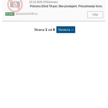
03.10.2025 (Požarevac)
Polovnu Elind TA pec 3kw prodajem. Preuzimanje licno.
pozarevacinfo.rs
Оглас
Više
Strana
1
od
6
Sledeća
››