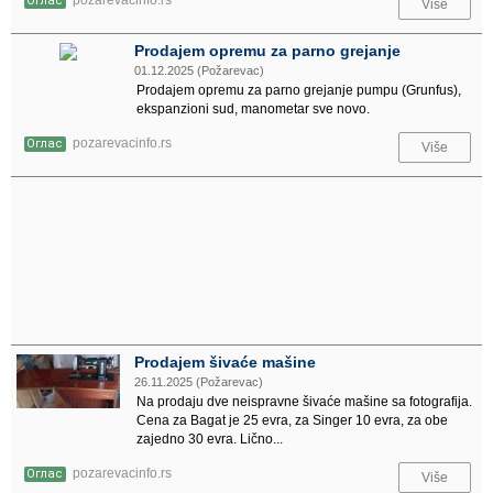
pozarevacinfo.rs
Оглас
Više
Prodajem opremu za parno grejanje
01.12.2025 (Požarevac)
Prodajem opremu za parno grejanje pumpu (Grunfus),
ekspanzioni sud, manometar sve novo.
pozarevacinfo.rs
Оглас
Više
Prodajem šivaće mašine
26.11.2025 (Požarevac)
Na prodaju dve neispravne šivaće mašine sa fotografija.
Cena za Bagat je 25 evra, za Singer 10 evra, za obe
zajedno 30 evra. Lično...
pozarevacinfo.rs
Оглас
Više