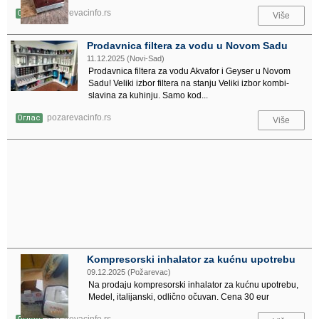
pozarevacinfo.rs
Оглас
Više
Prodavnica filtera za vodu u Novom Sadu
11.12.2025 (Novi-Sad)
Prodavnica filtera za vodu Akvafor i Geyser u Novom
Sadu! Veliki izbor filtera na stanju Veliki izbor kombi-
slavina za kuhinju. Samo kod...
pozarevacinfo.rs
Оглас
Više
Kompresorski inhalator za kućnu upotrebu
09.12.2025 (Požarevac)
Na prodaju kompresorski inhalator za kućnu upotrebu,
Medel, italijanski, odlično očuvan. Cena 30 eur