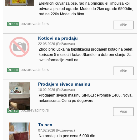
Elektricni cuvar za pse, rad na principu el. impulsa koji
odvraca pse od ograde. Model do 2km ograde 6500din,
rad na 220v Model do 8km...
pozarevacinfo.rs
Оглас
Više
Kotlovi na prodaju
22.05.2026 (Požarevac)
Zbog prikljucka na toplifikaciju prodajem kotao na pelet
koriscen 5 meseci i kotao Standler u dobrom stanju. Za
sve informacije zvati na...
pozarevacinfo.rs
Оглас
Više
Prodajem sivacu masinu
10.02.2026 (Požarevac)
Prodajem sivacu masinu SINGER Promise 1408. Nova,
nekoriscena. Cena po dogovoru.
pozarevacinfo.rs
Оглас
Više
Ta pec
07.02.2026 (Požarevac)
Na prodaju ta pec cena 6.000 din