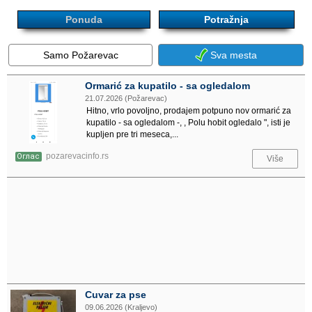
Ponuda
Potražnja
Samo Požarevac
Sva mesta
Ormarić za kupatilo - sa ogledalom
21.07.2026 (Požarevac)
Hitno, vrlo povoljno, prodajem potpuno nov ormarić za
kupatilo - sa ogledalom -, , Polu hobit ogledalo ", isti je
kupljen pre tri meseca,...
pozarevacinfo.rs
Оглас
Više
Cuvar za pse
09.06.2026 (Kraljevo)