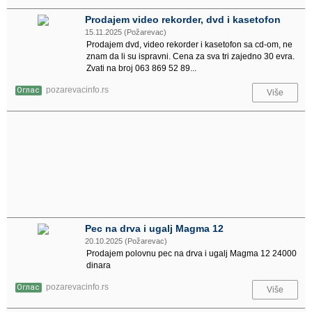
Prodajem video rekorder, dvd i kasetofon
15.11.2025 (Požarevac)
Prodajem dvd, video rekorder i kasetofon sa cd-om, ne
znam da li su ispravni. Cena za sva tri zajedno 30 evra.
Zvati na broj 063 869 52 89...
pozarevacinfo.rs
Оглас
Više
Pec na drva i ugalj Magma 12
20.10.2025 (Požarevac)
Prodajem polovnu pec na drva i ugalj Magma 12 24000
dinara
pozarevacinfo.rs
Оглас
Više