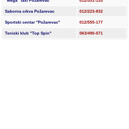
"Mega" taxi Požarevac
012/531-153
Saborna crkva Požarevac
012/223-832
Sportski centar "Požarevac"
012/555-177
Teniski klub "Top Spin"
063/490-071