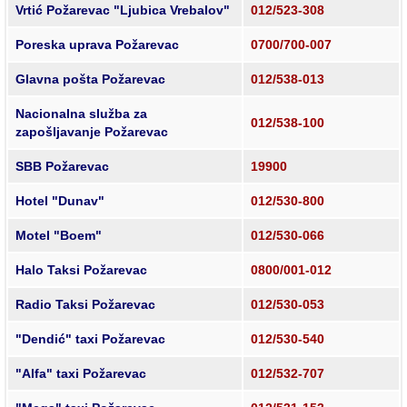
Vrtić Požarevac "Ljubica Vrebalov"
012/523-308
Poreska uprava Požarevac
0700/700-007
Glavna pošta Požarevac
012/538-013
Nacionalna služba za
012/538-100
zapošljavanje Požarevac
SBB Požarevac
19900
Hotel "Dunav"
012/530-800
Motel "Boem"
012/530-066
Halo Taksi Požarevac
0800/001-012
Radio Taksi Požarevac
012/530-053
"Dendić" taxi Požarevac
012/530-540
"Alfa" taxi Požarevac
012/532-707