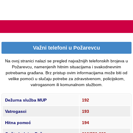
Važni telefoni u Požarevcu
Na ovoj stranici nalazi se pregled najvažnijih telefonskih brojeva u
Požarevcu, namenjenih hitnim situacijama i svakodnevnim
potrebama građana. Brz pristup ovim informacijama može biti od
velike pomoći u slučaju potrebe za zdravstvenom, policijskom,
vatrogasnom ili komunalnom službom.
Dežurna služba MUP
192
Vatrogasci
193
Hitna pomoć
194