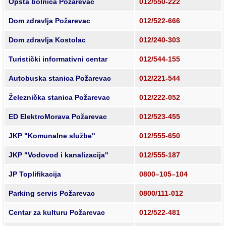
Opšta bolnica Požarevac
012/550-222
Dom zdravlja Požarevac
012/522-666
Dom zdravlja Kostolac
012/240-303
Turistički informativni centar
012/544-155
Autobuska stanica Požarevac
012/221-544
Železnička stanica Požarevac
012/222-052
ED ElektroMorava Požarevac
012/523-455
JKP "Komunalne službe"
012/555-650
JKP "Vodovod i kanalizacija"
012/555-187
JP Toplifikacija
0800–105–104
Parking servis Požarevac
0800/111-012
Centar za kulturu Požarevac
012/522-481