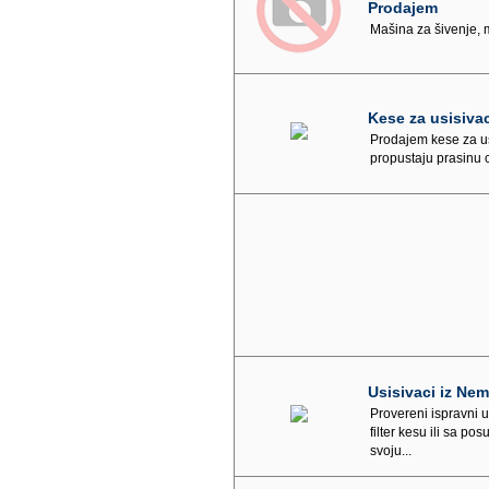
Prodajem
Mašina za šivenje, 
Kese za usisiva
Prodajem kese za u
propustaju prasinu
Usisivaci iz Ne
Provereni ispravni 
filter kesu ili sa p
svoju...