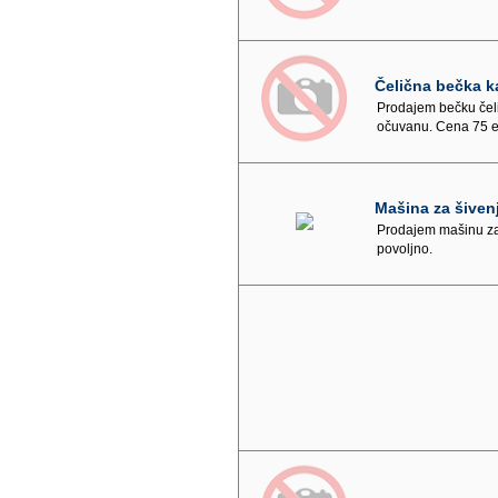
Čelična bečka k
Prodajem bečku čeli
očuvanu. Cena 75 e
Mašina za šiven
Prodajem mašinu za 
povoljno.