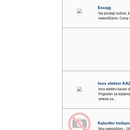
Escajg
Na prodaji noževi, ka
nekorišćeno. Cena 
Inox elektro KA
Inox elektro kazan
Pogodan za topljenj
smesa za...
Kalorifer trofazn
Nov nekorišćen - 1