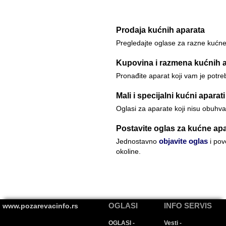
Prodaja kućnih aparata
Pregledajte oglase za razne kućn
Kupovina i razmena kućnih 
Pronađite aparat koji vam je potreb
Mali i specijalni kućni aparati
Oglasi za aparate koji nisu obuhv
Postavite oglas za kućne ap
objavite oglas
Jednostavno
i pov
okoline.
OGLASI
INFO SERVIS
www.pozarevacinfo.rs
OGLASI -
Vesti -