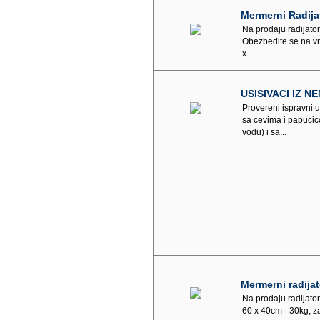
Mermerni Radija
Na prodaju radijatori
Obezbedite se na vr
x...
USISIVACI IZ 
Provereni ispravni 
sa cevima i papuci
vodu) i sa...
Mermerni radijat
Na prodaju radijatori
60 x 40cm - 30kg, z