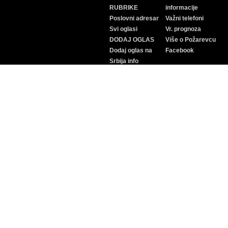
RUBRIKE
informacije
Poslovni adresar
Važni telefoni
Svi oglasi
Vr. prognoza
DODAJ OGLAS
Više o Požarevcu
Dodaj oglas na
Facebook
Srbija info