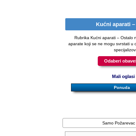
Kućni aparati –
Rubrika Kućni aparati – Ostalo 
aparate koji se ne mogu svrstati u 
specijaliz
Odaberi obaveš
Mali oglasi
Ponuda
Samo Požarevac