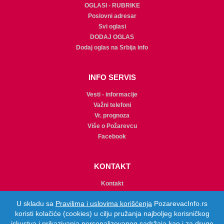
OGLASI - RUBRIKE
Poslovni adresar
Svi oglasi
DODAJ OGLAS
Dodaj oglas na Srbija info
INFO SERVIS
Vesti - informacije
Važni telefoni
Vr. prognoza
Više o Požarevcu
Facebook
KONTAKT
Kontakt
Promocije
U skladu sa
Pravilima i uslovima korišćenja
PozarevacInfo.rs
Najčešća pitanja
koristi kolačiće (cookies) u cilju pružanja najboljeg korisničkog
Pravila korišćenja
iskustva i prikazivanja personalizovanog sadržaja kao i za druge