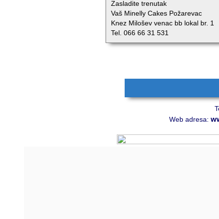
Zasladite trenutak
Vaš Minelly Cakes Požarevac
Knez Milošev venac bb lokal br. 1
Tel. 066 66 31 531
T
ww
Web adresa: