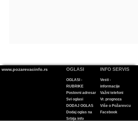
OGLASI
INFO SERVIS
www.pozarevacinfo.rs
OGLASI -
Vesti -
RUBRIKE
informacije
Poslovni adresar
Važni telefoni
Svi oglasi
Vr. prognoza
DODAJ OGLAS
Više o Požarevcu
Dodaj oglas na
Facebook
Srbija info