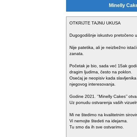
Minelly Cake
OTKRIJTE TAJNU UKUSA
Dugogodišnje iskustvo pretočeno u 
Nije patetika, ali je neizbežno ista
zanata.
Početak je bio, sada već 15ak godin
dragim ljudima, često na poklon.
Osećaj je neopisiv kada slavljenik
njegovog interesovanja.
Godine 2021. ‘’Minelly Cakes’’ otva
Uz ponudu ostvarenja vaših vizuelnih
Mi ne štedimo na kvalitetnim sirovi
Vi nemojte štedeti na idejama.
Tu smo da ih sve ostvarimo.