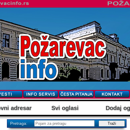
vni adresar
Svi oglasi
Dodaj og
Pretraga: