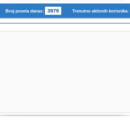
3979
Broj poseta danas:
Trenutno aktivnih korisnika: