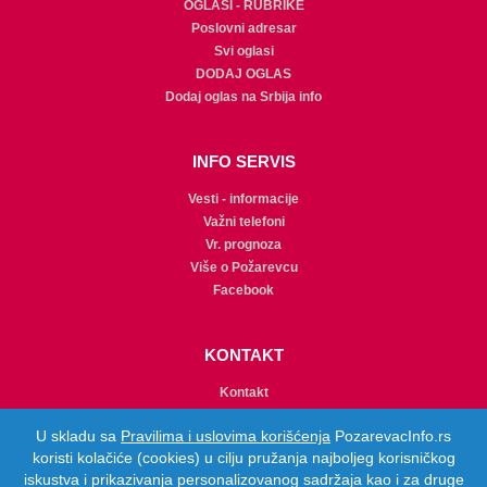
OGLASI - RUBRIKE
Poslovni adresar
Svi oglasi
DODAJ OGLAS
Dodaj oglas na Srbija info
INFO SERVIS
Vesti - informacije
Važni telefoni
Vr. prognoza
Više o Požarevcu
Facebook
KONTAKT
Kontakt
Promocije
U skladu sa
Pravilima i uslovima korišćenja
PozarevacInfo.rs
Najčešća pitanja
koristi kolačiće (cookies) u cilju pružanja najboljeg korisničkog
Pravila korišćenja
iskustva i prikazivanja personalizovanog sadržaja kao i za druge
Politika privatnosti