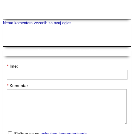
Komentari
(0)
Nema komentara vezanih za ovaj oglas
Komentariši ovaj oglas
*
Ime:
*
Komentar:
Slažem se sa
uslovima komentarisanja