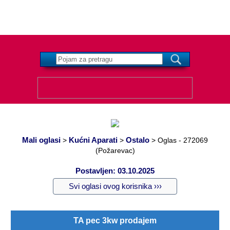
Mali oglasi
Kućni Aparati
Ostalo
>
>
>
Oglas - 272069
(Požarevac)
Postavljen: 03.10.2025
Svi oglasi ovog korisnika ›››
TA pec 3kw prodajem