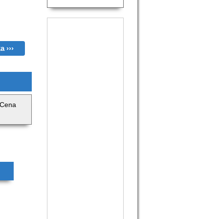
a ›››
. Cena