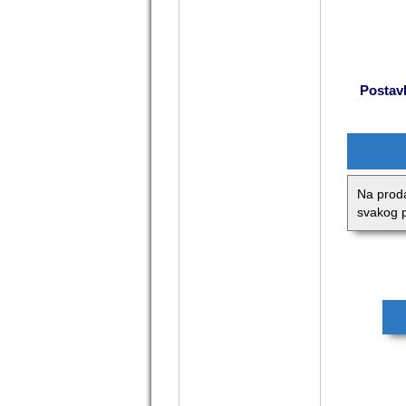
Postavl
Na proda
svakog p