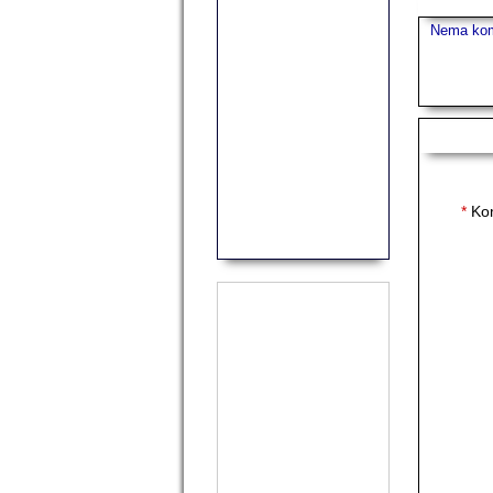
Nema kom
Koment
*
Ko