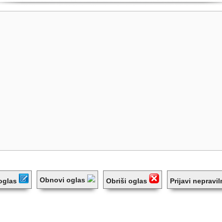
Obnovi oglas
 oglas
Obriši oglas
Prijavi nepravi
tari
(0)