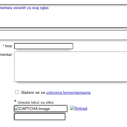
entara vezanih za ovaj oglas
ariši ovaj oglas
*
Ime:
mentar:
Slažem se sa
uslovima komentarisanja
*
Unesite tekst sa slike: