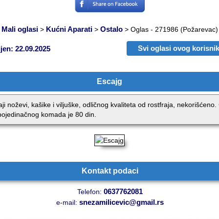
Mali oglasi
Kućni Aparati
Ostalo
>
>
>
Oglas - 271986
(Požarevac)
Svi oglasi ovog korisnik
jen: 22.09.2025
Escajg
ji noževi, kašike i viljuške, odličnog kvaliteta od rostfraja, nekorišćeno
ojedinačnog komada je 80 din.
Kontakt podaci
0637762081
Telefon:
snezamilicevic@gmail.rs
e-mail: