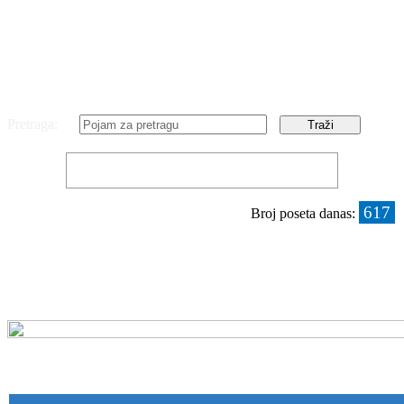
Pretraga:
617
Broj poseta danas: