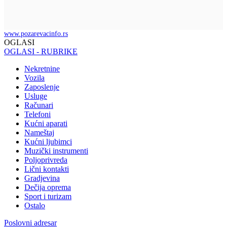
www.pozarevacinfo.rs
OGLASI
OGLASI - RUBRIKE
Nekretnine
Vozila
Zaposlenje
Usluge
Računari
Telefoni
Kućni aparati
Nameštaj
Kućni ljubimci
Muzički instrumenti
Poljoprivreda
Lični kontakti
Gradjevina
Dečija oprema
Sport i turizam
Ostalo
Poslovni adresar