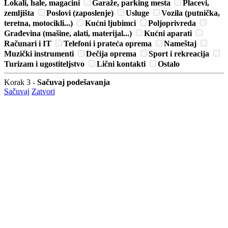
Lokali, hale, magacini
Garaže, parking mesta
Placevi,
zemljišta
Poslovi (zaposlenje)
Usluge
Vozila (putnička,
teretna, motocikli...)
Kućni ljubimci
Poljoprivreda
Građevina (mašine, alati, materijal...)
Kućni aparati
Računari i IT
Telefoni i prateća oprema
Nameštaj
Muzički instrumenti
Dečija oprema
Sport i rekreacija
Turizam i ugostiteljstvo
Lični kontakti
Ostalo
Korak 3 -
Sačuvaj podešavanja
Sačuvaj
Zatvori