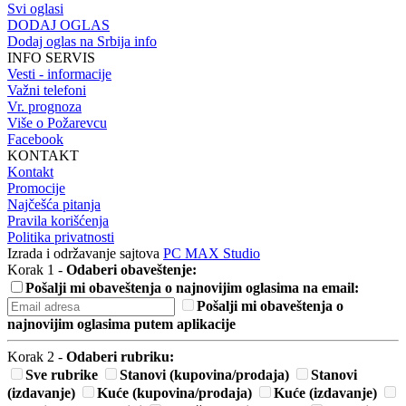
Svi oglasi
DODAJ OGLAS
Dodaj oglas na Srbija info
INFO SERVIS
Vesti - informacije
Važni telefoni
Vr. prognoza
Više o Požarevcu
Facebook
KONTAKT
Kontakt
Promocije
Najčešća pitanja
Pravila korišćenja
Politika privatnosti
Izrada i održavanje sajtova
PC MAX Studio
Korak 1 -
Odaberi obaveštenje:
Pošalji mi obaveštenja o najnovijim oglasima na email:
Pošalji mi obaveštenja o
najnovijim oglasima putem aplikacije
Korak 2 -
Odaberi rubriku:
Sve rubrike
Stanovi (kupovina/prodaja)
Stanovi
(izdavanje)
Kuće (kupovina/prodaja)
Kuće (izdavanje)